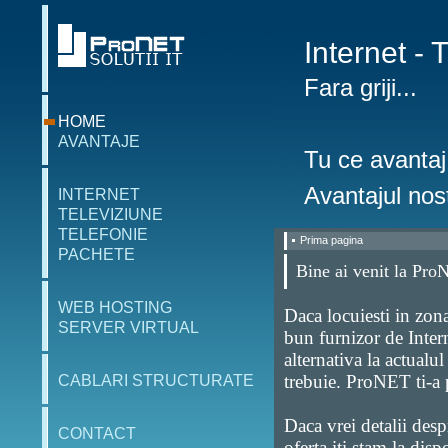
Internet - 
Fara griji...
HOME
AVANTAJE
Tu ce avantaj
Avantajul nostr
INTERNET
TELEVIZIUNE
TELEFONIE
Prima pagina
PACHETE
Bine ai venit la Pro
WEB HOSTING
Daca locuiesti in zona
SERVER VIRTUAL
bun furnizor de Inter
alternativa la actualu
trebuie. ProNET ti-a p
CABLARI STRUCTURATE
Daca vrei detalii desp
CONTACT
oferta iti stam la disp