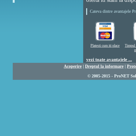
Cateva dintre avantajele 
Platesti cum iti place
Timpul 
m
vezi toate avantajele ...
Acoperire
|
Dreptul la informare
|
Prot
© 2005-2015 - ProNET Solu